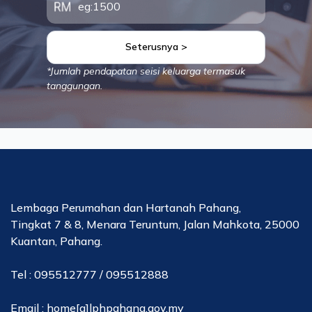
Seterusnya >
*Jumlah pendapatan seisi keluarga termasuk
tanggungan.
Lembaga Perumahan dan Hartanah Pahang,
Tingkat 7 & 8, Menara Teruntum, Jalan Mahkota, 25000
Kuantan, Pahang.
Tel : 095512777 / 095512888
Email : home[a]lphpahang.gov.my