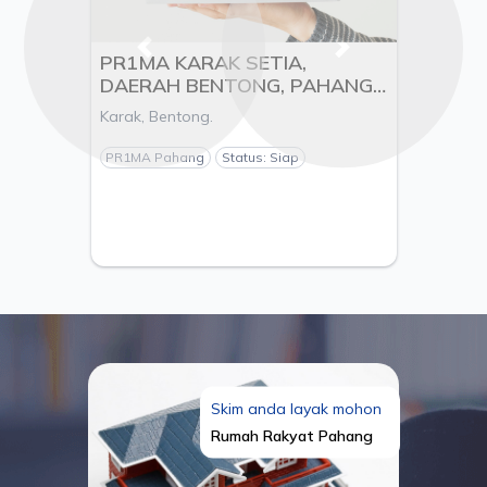
Previous
Next
PR1MA KARAK SETIA,
DAERAH BENTONG, PAHANG -
PEMAJU SELAYANG BUDAYA
Karak, Bentong.
SDN.BHD
PR1MA Pahang
Status: Siap
Skim anda layak mohon
Rumah Rakyat Pahang