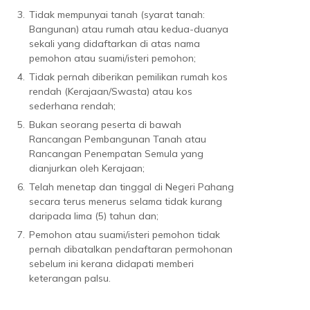
3.
Tidak mempunyai tanah (syarat tanah:
Bangunan) atau rumah atau kedua-duanya
sekali yang didaftarkan di atas nama
pemohon atau suami/isteri pemohon;
4.
Tidak pernah diberikan pemilikan rumah kos
rendah (Kerajaan/Swasta) atau kos
sederhana rendah;
5.
Bukan seorang peserta di bawah
Rancangan Pembangunan Tanah atau
Rancangan Penempatan Semula yang
dianjurkan oleh Kerajaan;
6.
Telah menetap dan tinggal di Negeri Pahang
secara terus menerus selama tidak kurang
daripada lima (5) tahun dan;
7.
Pemohon atau suami/isteri pemohon tidak
pernah dibatalkan pendaftaran permohonan
sebelum ini kerana didapati memberi
keterangan palsu.