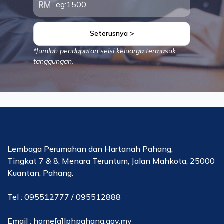
Seterusnya >
*Jumlah pendapatan seisi keluarga termasuk
tanggungan.
Lembaga Perumahan dan Hartanah Pahang,
Tingkat 7 & 8, Menara Teruntum, Jalan Mahkota, 25000
Kuantan, Pahang.
Tel : 095512777 / 095512888
Email : home[a]lphpahang.gov.my