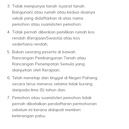
3.
Tidak mempunyai tanah (syarat tanah:
Bangunan) atau rumah atau kedua-duanya
sekali yang didaftarkan di atas nama
pemohon atau suami/isteri pemohon;
4.
Tidak pernah diberikan pemilikan rumah kos
rendah (Kerajaan/Swasta) atau kos
sederhana rendah;
5.
Bukan seorang peserta di bawah
Rancangan Pembangunan Tanah atau
Rancangan Penempatan Semula yang
dianjurkan oleh Kerajaan;
6.
Telah menetap dan tinggal di Negeri Pahang
secara terus menerus selama tidak kurang
daripada lima (5) tahun dan;
7.
Pemohon atau suami/isteri pemohon tidak
pernah dibatalkan pendaftaran permohonan
sebelum ini kerana didapati memberi
keterangan palsu.