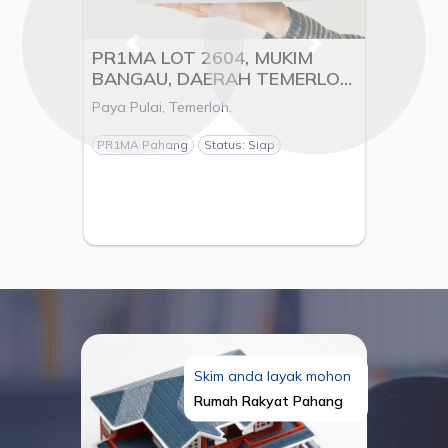
Previous
Next
PR1MA LOT 2604, MUKIM
BANGAU, DAERAH TEMERLOH,
PAHANG - PEMAJU
Paya Pulai, Temerloh.
PANANTARA ENTERPRISE S/B
PR1MA Pahang
Status: Siap
Skim anda layak mohon
Rumah Rakyat Pahang