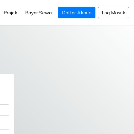
Projek
Bayar Sewa
Daftar Akaun
Log Masuk