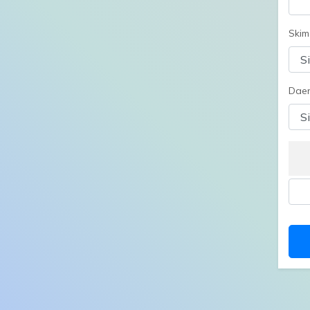
Skim
Daer