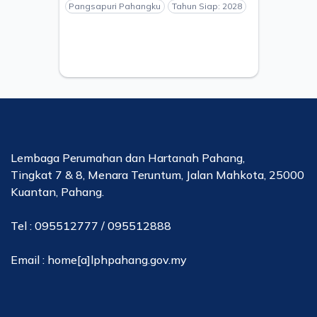
Pangsapuri Pahangku
Tahun Siap: 2028
Lembaga Perumahan dan Hartanah Pahang,
Tingkat 7 & 8, Menara Teruntum, Jalan Mahkota, 25000
Kuantan, Pahang.
Tel : 095512777 / 095512888
Email : home[a]lphpahang.gov.my