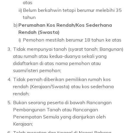
atas
ii)
Belum berkahwin tetapi berumur melebihi 35
tahun
b)
Perumahan Kos Rendah/Kos Sederhana
Rendah (Swasta)
i)
Pemohon mestilah berumur 18 tahun ke atas
3.
Tidak mempunyai tanah (syarat tanah: Bangunan)
atau rumah atau kedua-duanya sekali yang
didaftarkan di atas nama pemohon atau
suami/isteri pemohon;
4.
Tidak pernah diberikan pemilikan rumah kos
rendah (Kerajaan/Swasta) atau kos sederhana
rendah;
5.
Bukan seorang peserta di bawah Rancangan
Pembangunan Tanah atau Rancangan
Penempatan Semula yang dianjurkan oleh
Kerajaan;
6.
Telah menetap dan tinggal di Negeri Pahang