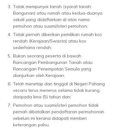
3.
Tidak mempunyai tanah (syarat tanah:
Bangunan) atau rumah atau kedua-duanya
sekali yang didaftarkan di atas nama
pemohon atau suami/isteri pemohon;
4.
Tidak pernah diberikan pemilikan rumah kos
rendah (Kerajaan/Swasta) atau kos
sederhana rendah;
5.
Bukan seorang peserta di bawah
Rancangan Pembangunan Tanah atau
Rancangan Penempatan Semula yang
dianjurkan oleh Kerajaan;
6.
Telah menetap dan tinggal di Negeri Pahang
secara terus menerus selama tidak kurang
daripada lima (5) tahun dan;
7.
Pemohon atau suami/isteri pemohon tidak
pernah dibatalkan pendaftaran permohonan
sebelum ini kerana didapati memberi
keterangan palsu.