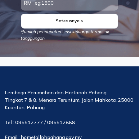
Seterusnya >
*Jumlah pendapatan seisi keluarga termasuk
tanggungan.
Lembaga Perumahan dan Hartanah Pahang,
Tingkat 7 & 8, Menara Teruntum, Jalan Mahkota, 25000
Kuantan, Pahang.
Tel : 095512777 / 095512888
Email : home[a]lphpahang.gov.my