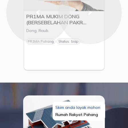
Previous
Next
PR1MA MUKIM DONG
(BERSEBELAHAN PAKR
LECHAR), DAERAH RAUB,
Dong, Raub.
PAHANG DARUL MAKMUR -
TUNJANG MEWAH SDN. BHD
PR1MA Pahang
Status: Siap
Skim anda layak mohon
Rumah Rakyat Pahang