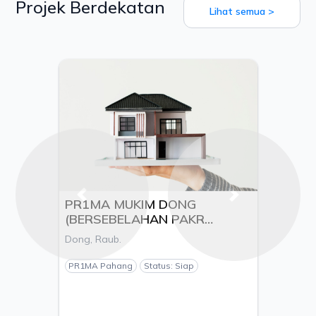
Projek Berdekatan
Lihat semua >
Previous
Next
PR1MA MUKIM DONG
(BERSEBELAHAN PAKR
LECHAR), DAERAH RAUB,
Dong, Raub.
PAHANG DARUL MAKMUR -
TUNJANG MEWAH SDN. BHD
PR1MA Pahang
Status: Siap