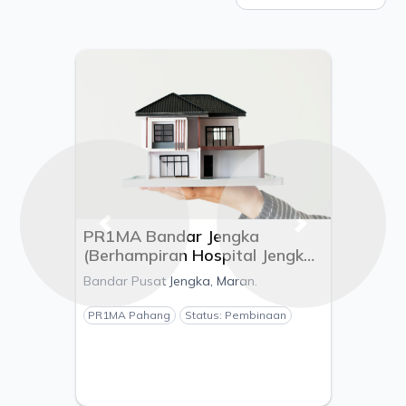
Previous
Next
PR1MA Bandar Jengka
(Berhampiran Hospital Jengka),
Mukim Chenor, Daerah Maran,
Bandar Pusat Jengka, Maran.
Pahang - Pemaju Angsanapuri
Development Sdn. Bhd.
PR1MA Pahang
Status: Pembinaan