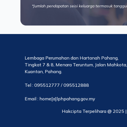
*Jumlah pendapatan seisi keluarga termasuk tanggu
Lembaga Perumahan dan Hartanah Pahang,
Tingkat 7 & 8, Menara Teruntum, Jalan Mahkota
Kuantan, Pahang.
Tel : 095512777 / 095512888
Email : home[a]lphpahang.gov.my
Hakcipta Terpelihara @ 2025 