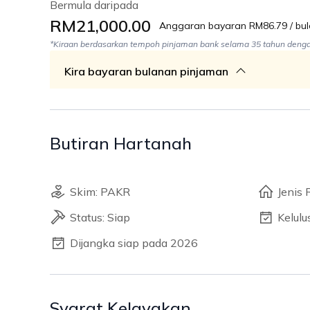
Bermula daripada
RM21,000.00
Anggaran bayaran RM86.79 / bu
*Kiraan berdasarkan tempoh pinjaman bank selama 35 tahun deng
Kira bayaran bulanan pinjaman
Butiran Hartanah
Skim: PAKR
Jenis 
Status: Siap
Kelul
Dijangka siap pada 2026
Syarat Kelayakan