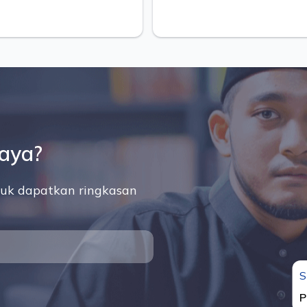
saya?
uk dapatkan ringkasan
S
P