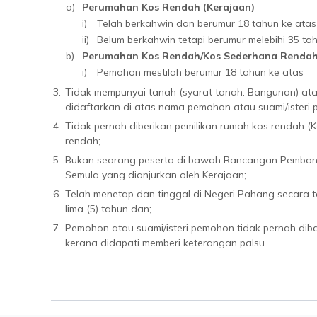
a)
Perumahan Kos Rendah (Kerajaan)
i)
Telah berkahwin dan berumur 18 tahun ke atas
ii)
Belum berkahwin tetapi berumur melebihi 35 ta
b)
Perumahan Kos Rendah/Kos Sederhana Rendah
i)
Pemohon mestilah berumur 18 tahun ke atas
3.
Tidak mempunyai tanah (syarat tanah: Bangunan) at
didaftarkan di atas nama pemohon atau suami/isteri
4.
Tidak pernah diberikan pemilikan rumah kos rendah 
rendah;
5.
Bukan seorang peserta di bawah Rancangan Pemba
Semula yang dianjurkan oleh Kerajaan;
6.
Telah menetap dan tinggal di Negeri Pahang secara 
lima (5) tahun dan;
7.
Pemohon atau suami/isteri pemohon tidak pernah dib
kerana didapati memberi keterangan palsu.