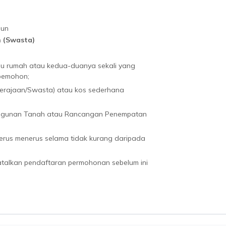
hun
 (Swasta)
au rumah atau kedua-duanya sekali yang
 pemohon;
(Kerajaan/Swasta) atau kos sederhana
ngunan Tanah atau Rancangan Penempatan
terus menerus selama tidak kurang daripada
atalkan pendaftaran permohonan sebelum ini