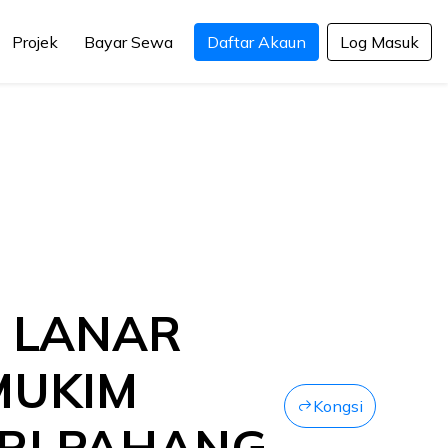
Projek
Bayar Sewa
Daftar Akaun
Log Masuk
 LANAR
MUKIM
Kongsi
ERI PAHANG