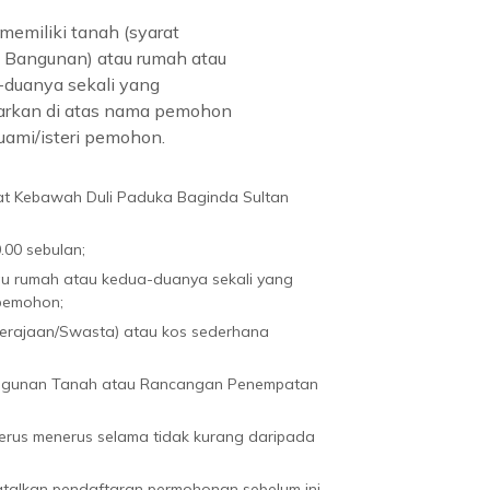
memiliki tanah (syarat
: Bangunan) atau rumah atau
-duanya sekali yang
tarkan di atas nama pemohon
uami/isteri pemohon.
t Kebawah Duli Paduka Baginda Sultan
.00 sebulan;
au rumah atau kedua-duanya sekali yang
 pemohon;
(Kerajaan/Swasta) atau kos sederhana
ngunan Tanah atau Rancangan Penempatan
terus menerus selama tidak kurang daripada
atalkan pendaftaran permohonan sebelum ini