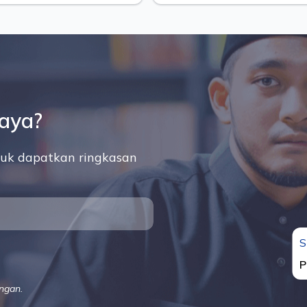
saya?
uk dapatkan ringkasan
S
P
ngan.