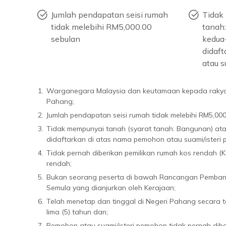
Jumlah pendapatan seisi rumah
Tidak 
tidak melebihi RM5,000.00
tanah
sebulan
kedua
didaf
atau s
1.
Warganegara Malaysia dan keutamaan kepada rakya
Pahang;
2.
Jumlah pendapatan seisi rumah tidak melebihi RM5,000
3.
Tidak mempunyai tanah (syarat tanah: Bangunan) at
didaftarkan di atas nama pemohon atau suami/isteri
4.
Tidak pernah diberikan pemilikan rumah kos rendah 
rendah;
5.
Bukan seorang peserta di bawah Rancangan Pemba
Semula yang dianjurkan oleh Kerajaan;
6.
Telah menetap dan tinggal di Negeri Pahang secara 
lima (5) tahun dan;
7.
Pemohon atau suami/isteri pemohon tidak pernah dib