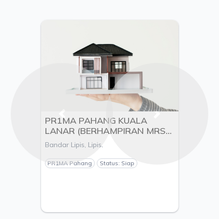
Previous
Next
PR1MA PAHANG KUALA
LANAR (BERHAMPIRAN MRSM
KUALA LIPIS), MUKIM KUALA
Bandar Lipis, Lipis.
LIPIS, DAERAH LIPIS, NEGERI
PAHANG - PEMAJU
PR1MA Pahang
Status: Siap
KEJURUTERAAN SEBERKAS
SDN. BHD.