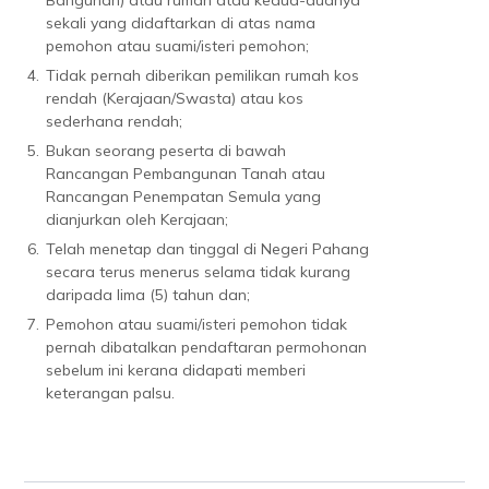
Bangunan) atau rumah atau kedua-duanya
sekali yang didaftarkan di atas nama
pemohon atau suami/isteri pemohon;
4.
Tidak pernah diberikan pemilikan rumah kos
rendah (Kerajaan/Swasta) atau kos
sederhana rendah;
5.
Bukan seorang peserta di bawah
Rancangan Pembangunan Tanah atau
Rancangan Penempatan Semula yang
dianjurkan oleh Kerajaan;
6.
Telah menetap dan tinggal di Negeri Pahang
secara terus menerus selama tidak kurang
daripada lima (5) tahun dan;
7.
Pemohon atau suami/isteri pemohon tidak
pernah dibatalkan pendaftaran permohonan
sebelum ini kerana didapati memberi
keterangan palsu.