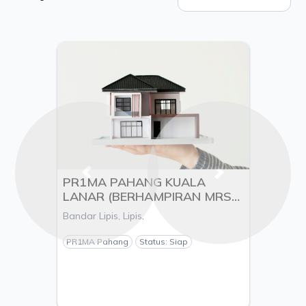
Previous
Next
PR1MA PAHANG KUALA
LANAR (BERHAMPIRAN MRSM
KUALA LIPIS), MUKIM KUALA
Bandar Lipis, Lipis.
LIPIS, DAERAH LIPIS, NEGERI
PAHANG - PEMAJU
PR1MA Pahang
Status: Siap
KEJURUTERAAN SEBERKAS
SDN. BHD.