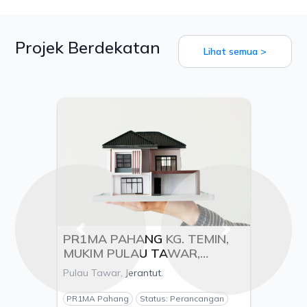
Projek Berdekatan
Lihat semua >
Previous
Next
PR1MA PAHANG KG. TEMIN,
MUKIM PULAU TAWAR,
DAERAH JERANTUT, PAHANG
Pulau Tawar, Jerantut.
- PEMAJU BETA ENGINEERING
& CONSTRUCTION SDN.BHD
PR1MA Pahang
Status: Perancangan