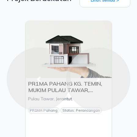
Previous
Next
PR1MA PAHANG KG. TEMIN,
MUKIM PULAU TAWAR,
DAERAH JERANTUT, PAHANG
Pulau Tawar, Jerantut.
- PEMAJU BETA ENGINEERING
& CONSTRUCTION SDN.BHD
PR1MA Pahang
Status: Perancangan