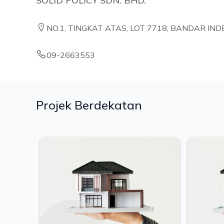
SOLID POLICY SDN. BHD.
NO.1, TINGKAT ATAS, LOT 7718, BANDAR IN
09-2663553
Projek Berdekatan