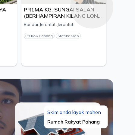
PR1MA KG. SUNGAI SALAN
PR1MA KG. MELA
Next
(BERHAMPIRAN KILANG LONG
(BERHAMPIRAN (1
CHENG ENTERPRISE SDN.
KG. MAT KILAU),
Bandar Jerantut, Jerantut.
Bandar Jerantut, Jerant
BHD), DAERAH JERANTUT,
PEDAH, DAERAH 
PAHANG - PEMAJU NUSA
PAHANG - PEMAJ
PR1MA Pahang
Status: Siap
PR1MA Pahang
Status
UNGGUL S/B
POLICY S/B
Skim anda layak mohon
Rumah Rakyat Pahang