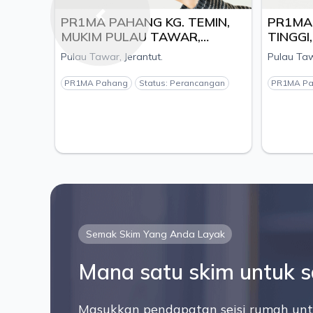
PR1MA PAHANG KG. TEMIN,
PR1MA SIMPA
Previous
MUKIM PULAU TAWAR,
TINGGI, MUKIM
DAERAH JERANTUT, PAHANG
TINGGI, DAER
Pulau Tawar, Jerantut.
Pulau Tawar, Jerant
- PEMAJU BETA ENGINEERING
PAHANG - PEM
& CONSTRUCTION SDN.BHD
CITYLAND S/B
PR1MA Pahang
Status: Perancangan
PR1MA Pahang
Sta
Semak Skim Yang Anda Layak
Mana satu skim untuk 
Masukkan pendapatan seisi rumah unt