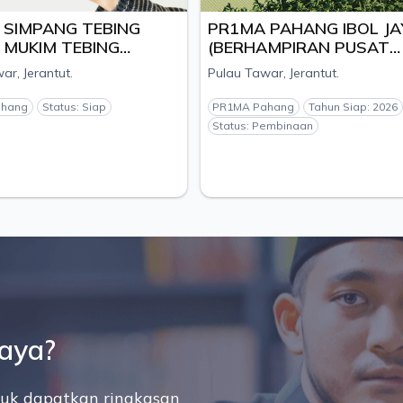
NG TEBING
PR1MA PAHANG IBOL JAYA
 TEBING
(BERHAMPIRAN PUSAT
AH JERANTUT,
PENYELIDIKAN TEKAM),
ut.
Pulau Tawar, Jerantut.
AJU TR
MUKIM PULAU TAWAR,
DAERAH JERANTUT, NEGERI
tus: Siap
PR1MA Pahang
Tahun Siap: 2026
PAHANG
Status: Pembinaan
saya?
uk dapatkan ringkasan