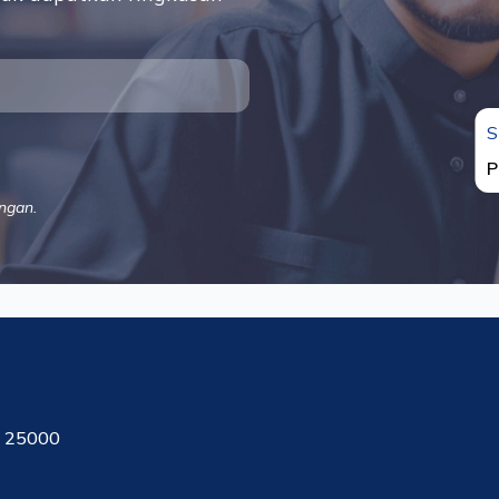
S
P
ngan.
, 25000