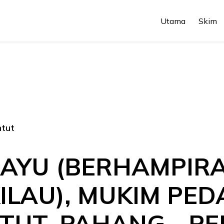
Utama
Skim
ntut
AYU (BERHAMPIRAN
KILAU), MUKIM PED
TUT, PAHANG - PE