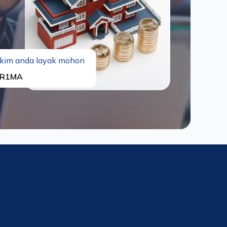
kim anda layak mohon
R1MA