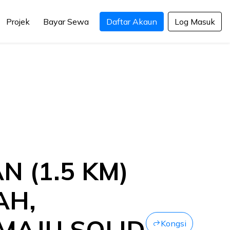
Projek
Bayar Sewa
Daftar Akaun
Log Masuk
 (1.5 KM)
AH,
MAJU SOLID
Kongsi