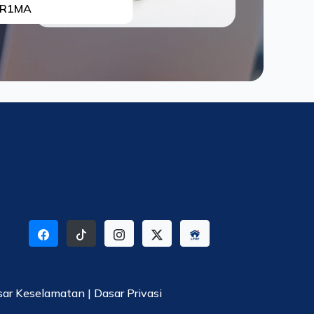
R1MA
sar Keselamatan
|
Dasar Privasi