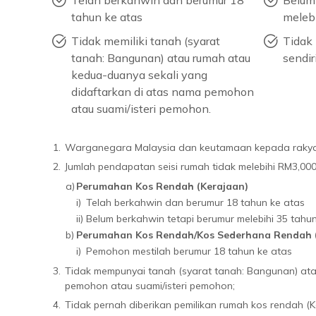
Telah berkahwin dan berumur 18
Belum
tahun ke atas
meleb
Tidak memiliki tanah (syarat
Tidak
tanah: Bangunan) atau rumah atau
sendiri
kedua-duanya sekali yang
didaftarkan di atas nama pemohon
atau suami/isteri pemohon.
1.
Warganegara Malaysia dan keutamaan kepada rakya
2.
Jumlah pendapatan seisi rumah tidak melebihi RM3,000
a)
Perumahan Kos Rendah (Kerajaan)
i)
Telah berkahwin dan berumur 18 tahun ke atas
ii)
Belum berkahwin tetapi berumur melebihi 35 tahu
b)
Perumahan Kos Rendah/Kos Sederhana Rendah 
i)
Pemohon mestilah berumur 18 tahun ke atas
3.
Tidak mempunyai tanah (syarat tanah: Bangunan) ata
pemohon atau suami/isteri pemohon;
4.
Tidak pernah diberikan pemilikan rumah kos rendah (