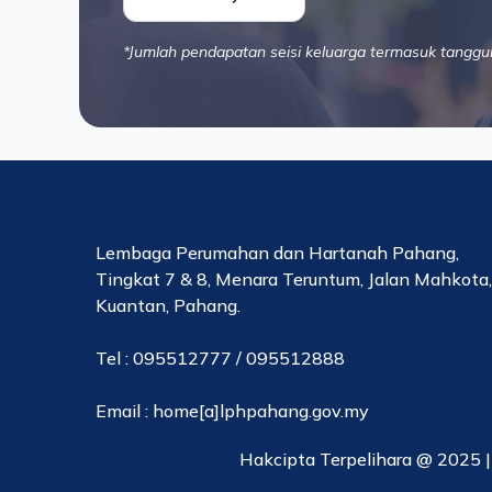
*Jumlah pendapatan seisi keluarga termasuk tanggu
Lembaga Perumahan dan Hartanah Pahang,
Tingkat 7 & 8, Menara Teruntum, Jalan Mahkota
Kuantan, Pahang.
Tel : 095512777 / 095512888
Email : home[a]lphpahang.gov.my
Hakcipta Terpelihara @ 2025 