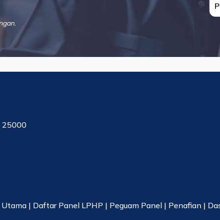
P
ngan.
, 25000
|
Utama
|
Daftar Panel LPHP
|
Peguam Panel
|
Penafian
|
Da