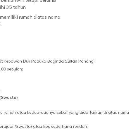
 berkahwin tetapi berumur
ihi 35 tahun
 memiliki rumah diatas nama
.
t Kebawah Duli Paduka Baginda Sultan Pahang;
.00 sebulan;
n
(Swasta)
u rumah atau kedua-duanya sekali yang didaftarkan di atas nama
Kerajaan/Swasta) atau kos sederhana rendah;