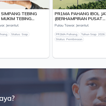
 SIMPANG TEBING
PR1MA PAHANG IBOL JA
, MUKIM TEBING
(BERHAMPIRAN PUSAT
, DAERAH JERANTUT,
PENYELIDIKAN TEKAM),
ar, Jerantut.
Pulau Tawar, Jerantut.
 - PEMAJU TR
MUKIM PULAU TAWAR,
ND S/B
DAERAH JERANTUT, NEGERI
ahang
Status: Siap
PR1MA Pahang
Tahun Siap: 2026
PAHANG
Status: Pembinaan
saya?