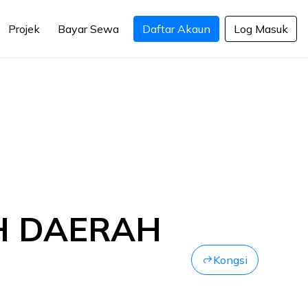
Projek
Bayar Sewa
Daftar Akaun
Log Masuk
AH DAERAH
Kongsi