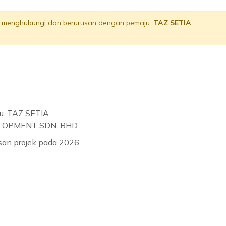
lu menghubungi dan berurusan dengan pemaju:
TAZ SETIA
u: TAZ SETIA
LOPMENT SDN. BHD
usan projek pada 2026