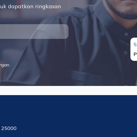
uk dapatkan ringkasan
S
P
ngan.
, 25000