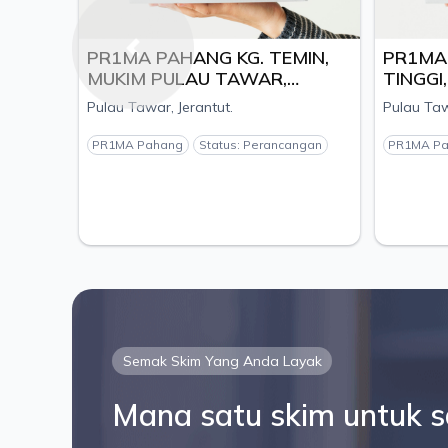
PR1MA PAHANG KG. TEMIN,
PR1MA
Previous
MUKIM PULAU TAWAR,
TINGGI
DAERAH JERANTUT, PAHANG
TINGGI
Pulau Tawar, Jerantut.
Pulau Taw
- PEMAJU BETA ENGINEERING
PAHANG
& CONSTRUCTION SDN.BHD
CITYLA
PR1MA Pahang
Status: Perancangan
PR1MA P
Semak Skim Yang Anda Layak
Mana satu skim untuk 