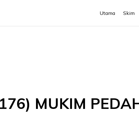
Utama
Skim
6176) MUKIM PED