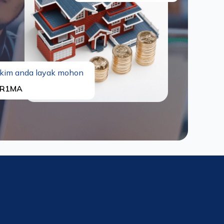
kim anda layak mohon
R1MA