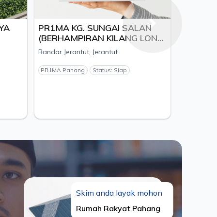
YA
PR1MA KG. SUNGAI SALAN
Next
(BERHAMPIRAN KILANG LONG
CHENG ENTERPRISE SDN.
Bandar Jerantut, Jerantut.
BHD), DAERAH JERANTUT,
PAHANG - PEMAJU NUSA
PR1MA Pahang
Status: Siap
UNGGUL S/B
Skim anda layak mohon
Rumah Rakyat Pahang