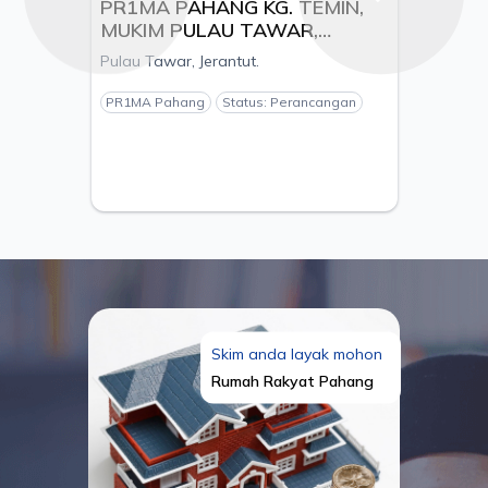
Previous
Next
PR1MA PAHANG KG. TEMIN,
MUKIM PULAU TAWAR,
DAERAH JERANTUT, PAHANG
Pulau Tawar, Jerantut.
- PEMAJU BETA ENGINEERING
& CONSTRUCTION SDN.BHD
PR1MA Pahang
Status: Perancangan
Skim anda layak mohon
Rumah Rakyat Pahang