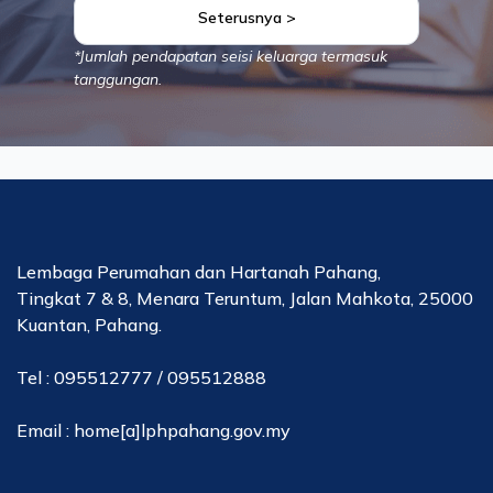
Seterusnya >
*Jumlah pendapatan seisi keluarga termasuk
tanggungan.
Lembaga Perumahan dan Hartanah Pahang,
Tingkat 7 & 8, Menara Teruntum, Jalan Mahkota, 25000
Kuantan, Pahang.
Tel : 095512777 / 095512888
Email : home[a]lphpahang.gov.my