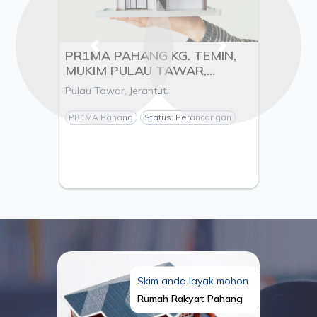
Previous
Next
PR1MA PAHANG KG. TEMIN,
MUKIM PULAU TAWAR,
DAERAH JERANTUT, PAHANG
Pulau Tawar, Jerantut.
- PEMAJU BETA ENGINEERING
& CONSTRUCTION SDN.BHD
PR1MA Pahang
Status: Perancangan
Skim anda layak mohon
Rumah Rakyat Pahang