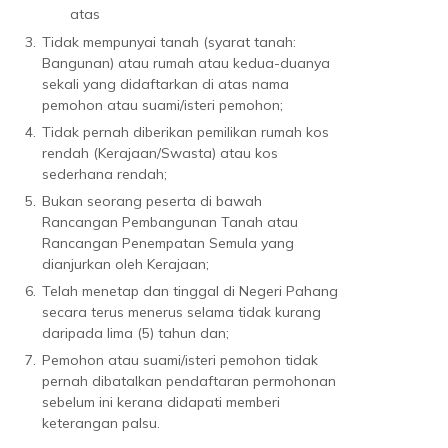
atas
3.
Tidak mempunyai tanah (syarat tanah:
Bangunan) atau rumah atau kedua-duanya
sekali yang didaftarkan di atas nama
pemohon atau suami/isteri pemohon;
4.
Tidak pernah diberikan pemilikan rumah kos
rendah (Kerajaan/Swasta) atau kos
sederhana rendah;
5.
Bukan seorang peserta di bawah
Rancangan Pembangunan Tanah atau
Rancangan Penempatan Semula yang
dianjurkan oleh Kerajaan;
6.
Telah menetap dan tinggal di Negeri Pahang
secara terus menerus selama tidak kurang
daripada lima (5) tahun dan;
7.
Pemohon atau suami/isteri pemohon tidak
pernah dibatalkan pendaftaran permohonan
sebelum ini kerana didapati memberi
keterangan palsu.