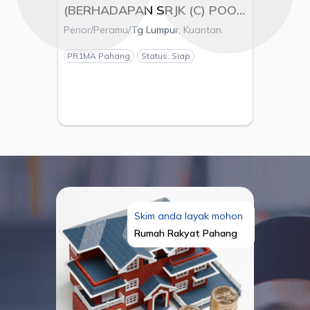
(BERHADAPAN SRJK (C) POOI
MING), MUKIM KUALA
Penor/Peramu/Tg Lumpur, Kuantan.
KUANTAN, DAERAH
KUANTAN, PAHANG - PEMAJU
PR1MA Pahang
Status: Siap
ESTANIA S/B
Skim anda layak mohon
Rumah Rakyat Pahang