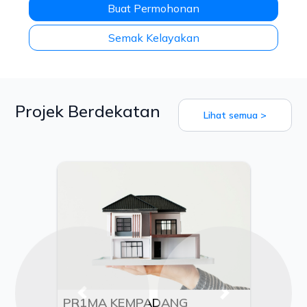
Buat Permohonan
Semak Kelayakan
Projek Berdekatan
Lihat semua >
Previous
Next
PR1MA KEMPADANG