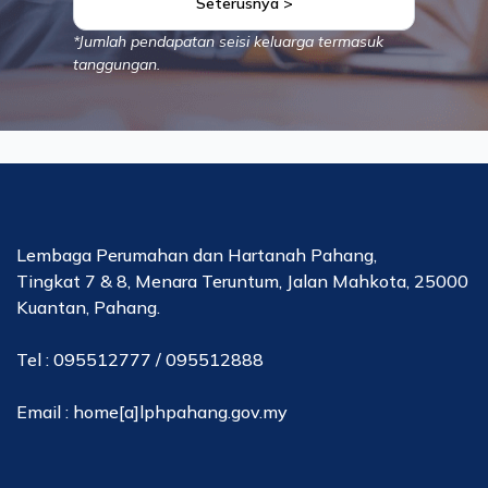
Seterusnya >
*Jumlah pendapatan seisi keluarga termasuk
tanggungan.
Lembaga Perumahan dan Hartanah Pahang,
Tingkat 7 & 8, Menara Teruntum, Jalan Mahkota, 25000
Kuantan, Pahang.
Tel : 095512777 / 095512888
Email : home[a]lphpahang.gov.my