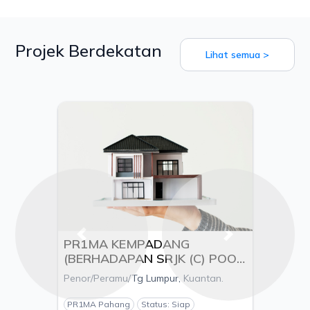
Projek Berdekatan
Lihat semua >
Previous
Next
PR1MA KEMPADANG
(BERHADAPAN SRJK (C) POOI
MING), MUKIM KUALA
Penor/Peramu/Tg Lumpur, Kuantan.
KUANTAN, DAERAH
KUANTAN, PAHANG - PEMAJU
PR1MA Pahang
Status: Siap