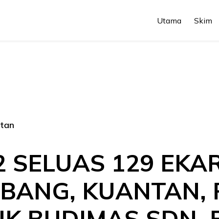
Utama
Skim
ntan
 SELUAS 129 EKAR
ANG, KUANTAN, 
IK BUDIMAS SDN.