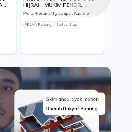
HIJRAH, MUKIM PENOR,
SEMPURNA
DAERAH KUANTAN, PAHANG
LORONG IS
Penor/Peramu/Tg Lumpur, Kuantan.
Paya Besar, Ku
AJU
KUANTAN,
KUANTAN, 
PR1MA Pahang
Status: Siap
PR1MA Pahang
GRINTERRA
Skim anda layak mohon
Rumah Rakyat Pahang