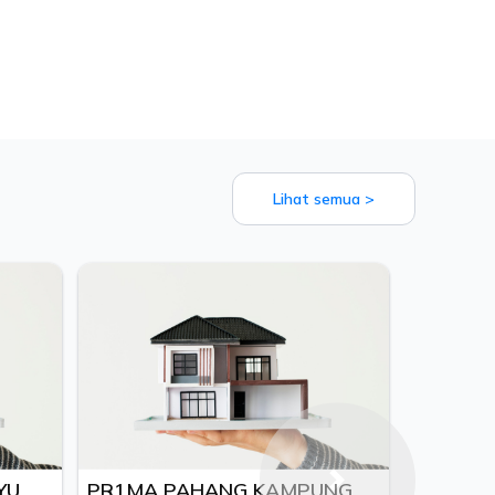
Lihat semua >
U
PR1MA PAHANG KAMPUNG
PR1MA TA
Next