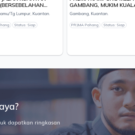
BERSEBELAHAN
GAMBANG, MUKIM KUALA
S PENYAYANG),
KUANTAN, DAERAH
u/Tg Lumpur, Kuantan.
Gambang, Kuantan.
KUANTAN, PAHANG -
KUANTAN, PAHANG - PEM
SM PELANGI
NILAITEK S/B
ang
Status: Siap
PR1MA Pahang
Status: Siap
saya?
uk dapatkan ringkasan