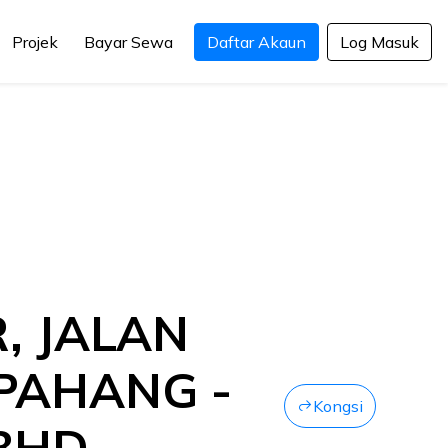
Projek
Bayar Sewa
Daftar Akaun
Log Masuk
, JALAN
PAHANG -
Kongsi
 BHD