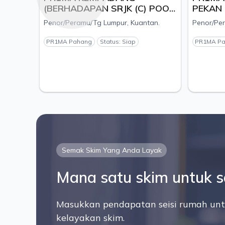
(BERHADAPAN SRJK (C) POOI
PEKAN (
MING), MUKIM KUALA
KOMPLEK
Penor/Peramu/Tg Lumpur, Kuantan.
Penor/Peram
KUANTAN, DAERAH
DAERAH 
KUANTAN, PAHANG - PEMAJU
PEMAJU 
PR1MA Pahang
Status: Siap
PR1MA Pah
ESTANIA S/B
SDN.BHD
Semak Skim Yang Anda Layak
Mana satu skim untuk 
Masukkan pendapatan seisi rumah unt
kelayakan skim.