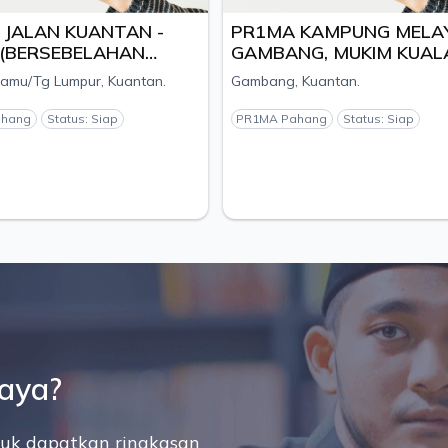
ALAN KUANTAN -
PR1MA KAMPUNG MELAY
BERSEBELAHAN
GAMBANG, MUKIM KUALA
S PENYAYANG),
KUANTAN, DAERAH
u/Tg Lumpur, Kuantan.
Gambang, Kuantan.
KUANTAN, PAHANG -
KUANTAN, PAHANG - PEM
SM PELANGI
NILAITEK S/B
ang
Status: Siap
PR1MA Pahang
Status: Siap
saya?
uk dapatkan ringkasan