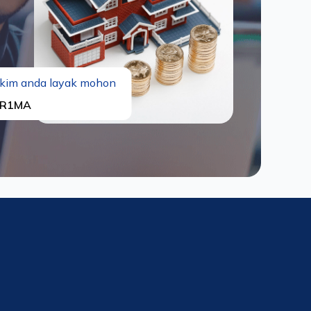
kim anda layak mohon
R1MA