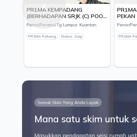
PR1MA KEMPADANG
PR1MA J
Previous
(BERHADAPAN SRJK (C) POOI
PEKAN (
MING), MUKIM KUALA
KOMPLEK
Penor/Peramu/Tg Lumpur, Kuantan.
Penor/Peram
KUANTAN, DAERAH
DAERAH 
KUANTAN, PAHANG - PEMAJU
PEMAJU 
PR1MA Pahang
Status: Siap
PR1MA Pah
ESTANIA S/B
SDN.BHD
Semak Skim Yang Anda Layak
Mana satu skim untuk 
Masukkan pendapatan seisi rumah unt