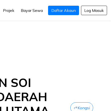
Projek
Bayar Sewa
Daftar Akaun
Log Masuk
N SOI
 DAERAH
I UTAMA
Kongsi