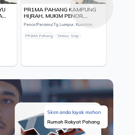
U
PR1MA PAHANG KAMPUNG
PR1MA TA
Next
HIJRAH, MUKIM PENOR,
SEMPURNA
DAERAH KUANTAN, PAHANG
LORONG IS
Penor/Peramu/Tg Lumpur, Kuantan.
Paya Besar, Ku
AJU
KUANTAN,
KUANTAN, 
PR1MA Pahang
Status: Siap
PR1MA Pahang
GRINTERRA
Skim anda layak mohon
Rumah Rakyat Pahang