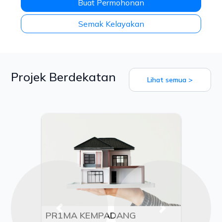
Buat Permohonan
Semak Kelayakan
Projek Berdekatan
Lihat semua >
Previous
Next
PR1MA KEMPADANG