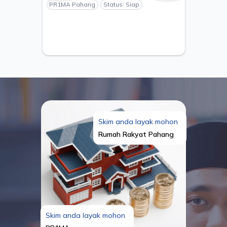
KUANTAN, PAHANG - PEMAJU
PR1MA Pahang
Status: Siap
ESTANIA S/B
Skim anda layak mohon
Rumah Rakyat Pahang
Skim anda layak mohon