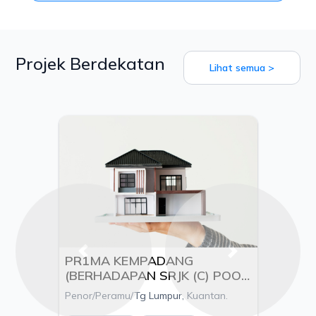
Projek Berdekatan
Lihat semua >
Previous
Next
PR1MA KEMPADANG
(BERHADAPAN SRJK (C) POOI
MING), MUKIM KUALA
Penor/Peramu/Tg Lumpur, Kuantan.
KUANTAN, DAERAH