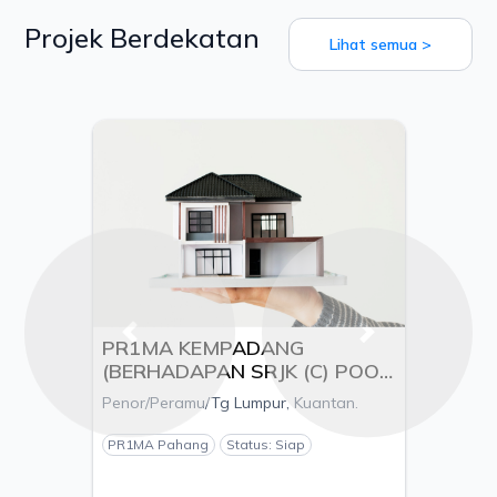
Projek Berdekatan
Lihat semua >
Previous
Next
PR1MA KEMPADANG
(BERHADAPAN SRJK (C) POOI
MING), MUKIM KUALA
Penor/Peramu/Tg Lumpur, Kuantan.
KUANTAN, DAERAH
KUANTAN, PAHANG - PEMAJU
PR1MA Pahang
Status: Siap
ESTANIA S/B