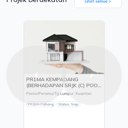
Lihat semua >
Previous
Next
PR1MA KEMPADANG
(BERHADAPAN SRJK (C) POOI
MING), MUKIM KUALA
Penor/Peramu/Tg Lumpur, Kuantan.
KUANTAN, DAERAH
KUANTAN, PAHANG - PEMAJU
PR1MA Pahang
Status: Siap
ESTANIA S/B