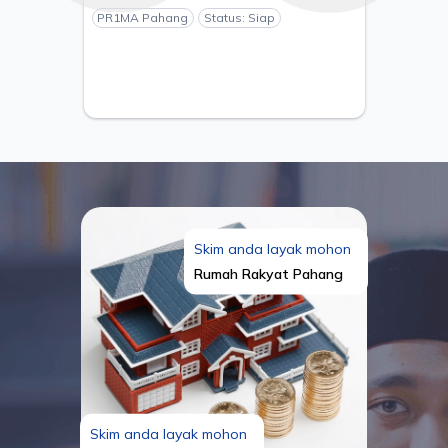
KUANTAN, PAHANG - PEMAJU
PR1MA Pahang
Status: Siap
ESTANIA S/B
Skim anda layak mohon
Rumah Rakyat Pahang
Skim anda layak mohon