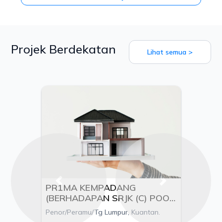
Projek Berdekatan
Lihat semua >
Previous
Next
PR1MA KEMPADANG
(BERHADAPAN SRJK (C) POOI
MING), MUKIM KUALA
Penor/Peramu/Tg Lumpur, Kuantan.
KUANTAN, DAERAH