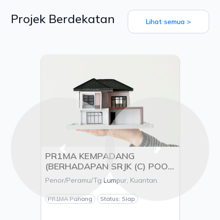
Projek Berdekatan
Lihat semua >
Previous
Next
PR1MA KEMPADANG
(BERHADAPAN SRJK (C) POOI
MING), MUKIM KUALA
Penor/Peramu/Tg Lumpur, Kuantan.
KUANTAN, DAERAH
KUANTAN, PAHANG - PEMAJU
PR1MA Pahang
Status: Siap
ESTANIA S/B