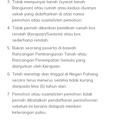
3.
Tidak mempunyai tanah (syarat tanah:
Bangunan) atau rumah atau kedua-duanya
sekali yang didaftarkan di atas nama
pemohon atau suami/isteri pemohon;
4.
Tidak pernah diberikan pemilikan rumah kos
rendah (Kerajaan/Swasta) atau kos
sederhana rendah;
5.
Bukan seorang peserta di bawah
Rancangan Pembangunan Tanah atau
Rancangan Penempatan Semula yang
dianjurkan oleh Kerajaan;
6.
Telah menetap dan tinggal di Negeri Pahang
secara terus menerus selama tidak kurang
daripada lima (5) tahun dan;
7.
Pemohon atau suami/isteri pemohon tidak
pernah dibatalkan pendaftaran permohonan
sebelum ini kerana didapati memberi
keterangan palsu.