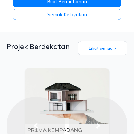
Buat Permohonan
Semak Kelayakan
Projek Berdekatan
Lihat semua >
Previous
Next
PR1MA KEMPADANG