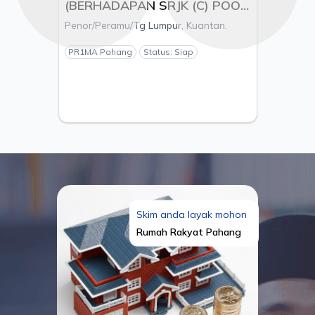
(BERHADAPAN SRJK (C) POOI
MING), MUKIM KUALA
Penor/Peramu/Tg Lumpur, Kuantan.
KUANTAN, DAERAH
KUANTAN, PAHANG - PEMAJU
PR1MA Pahang
Status: Siap
ESTANIA S/B
Skim anda layak mohon
Rumah Rakyat Pahang