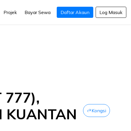
Projek
Bayar Sewa
Daftar Akaun
Log Masuk
777),
H KUANTAN
Kongsi