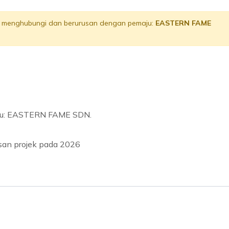
lu menghubungi dan berurusan dengan pemaju:
EASTERN FAME
u: EASTERN FAME SDN.
usan projek pada 2026