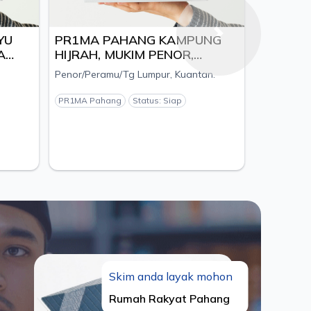
YU
PR1MA PAHANG KAMPUNG
Next
A
HIJRAH, MUKIM PENOR,
DAERAH KUANTAN, PAHANG
Penor/Peramu/Tg Lumpur, Kuantan.
MAJU
PR1MA Pahang
Status: Siap
Skim anda layak mohon
Rumah Rakyat Pahang