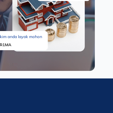
kim anda layak mohon
R1MA