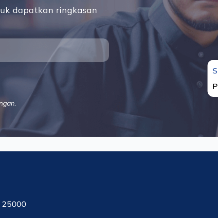
uk dapatkan ringkasan
S
P
ngan.
, 25000