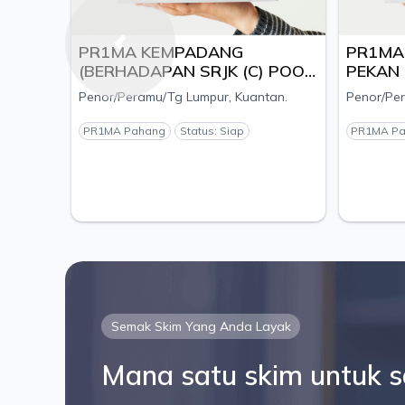
PR1MA KEMPADANG
PR1MA 
Previous
(BERHADAPAN SRJK (C) POOI
PEKAN
MING), MUKIM KUALA
KOMPLE
Penor/Peramu/Tg Lumpur, Kuantan.
Penor/Per
KUANTAN, DAERAH
DAERA
KUANTAN, PAHANG - PEMAJU
PEMAJU
PR1MA Pahang
Status: Siap
PR1MA P
ESTANIA S/B
SDN.B
Semak Skim Yang Anda Layak
Mana satu skim untuk 