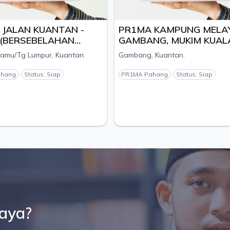
JALAN KUANTAN -
PR1MA KAMPUNG MELA
 (BERSEBELAHAN
GAMBANG, MUKIM KUAL
KS PENYAYANG),
KUANTAN, DAERAH
amu/Tg Lumpur, Kuantan.
Gambang, Kuantan.
H KUANTAN, PAHANG -
KUANTAN, PAHANG - PE
 SM PELANGI
NILAITEK S/B
ahang
Status: Siap
PR1MA Pahang
Status: Siap
HD
saya?