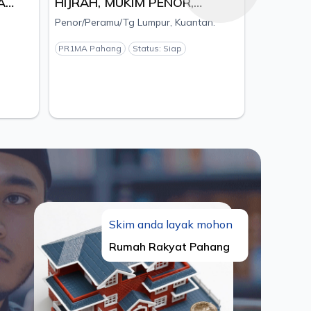
A
HIJRAH, MUKIM PENOR,
DAERAH KUANTAN, PAHANG
Penor/Peramu/Tg Lumpur, Kuantan.
MAJU
PR1MA Pahang
Status: Siap
Skim anda layak mohon
Rumah Rakyat Pahang