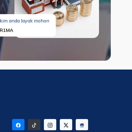
kim anda layak mohon
R1MA