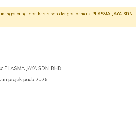
lu menghubungi dan berurusan dengan pemaju:
PLASMA JAYA SDN.
u: PLASMA JAYA SDN. BHD
usan projek pada 2026