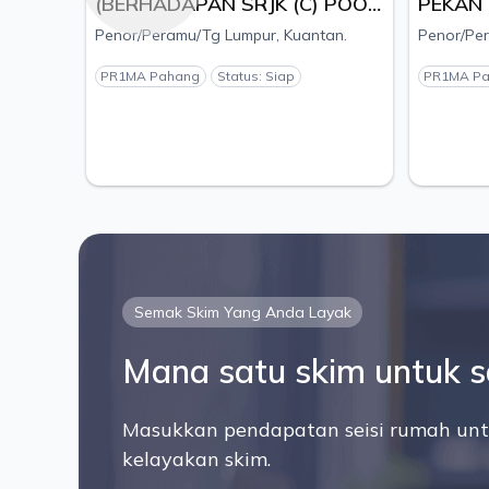
(BERHADAPAN SRJK (C) POOI
PEKAN
MING), MUKIM KUALA
KOMPLE
Penor/Peramu/Tg Lumpur, Kuantan.
Penor/Per
KUANTAN, DAERAH
DAERA
KUANTAN, PAHANG - PEMAJU
PEMAJU
PR1MA Pahang
Status: Siap
PR1MA P
ESTANIA S/B
SDN.B
Semak Skim Yang Anda Layak
Mana satu skim untuk 
Masukkan pendapatan seisi rumah unt
kelayakan skim.