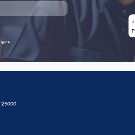
S
P
ngan.
, 25000