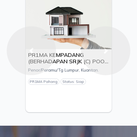
Previous
Next
PR1MA KEMPADANG
(BERHADAPAN SRJK (C) POOI
MING), MUKIM KUALA
Penor/Peramu/Tg Lumpur, Kuantan.
KUANTAN, DAERAH
KUANTAN, PAHANG - PEMAJU
PR1MA Pahang
Status: Siap
ESTANIA S/B