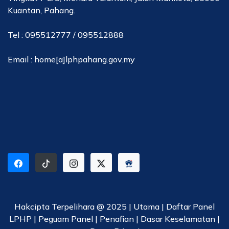
Kuantan, Pahang.
Tel : 095512777 / 095512888
Email : home[a]lphpahang.gov.my
Hakcipta Terpelihara @ 2025 |
Utama
|
Daftar Panel
LPHP
|
Peguam Panel
|
Penafian
|
Dasar Keselamatan
|