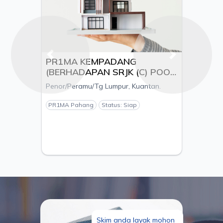
Previous
Next
PR1MA KEMPADANG
(BERHADAPAN SRJK (C) POOI
MING), MUKIM KUALA
Penor/Peramu/Tg Lumpur, Kuantan.
KUANTAN, DAERAH
KUANTAN, PAHANG - PEMAJU
PR1MA Pahang
Status: Siap
ESTANIA S/B
Skim anda layak mohon