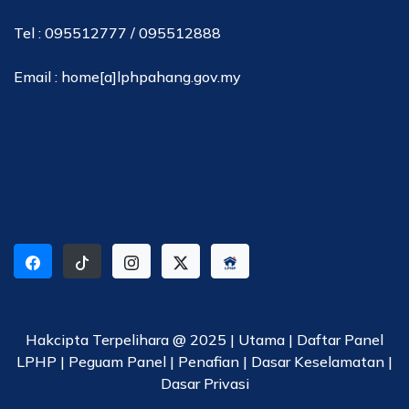
Tel : 095512777 / 095512888
Email : home[a]lphpahang.gov.my
Hakcipta Terpelihara @ 2025 |
Utama
|
Daftar Panel
LPHP
|
Peguam Panel
|
Penafian
|
Dasar Keselamatan
|
Dasar Privasi