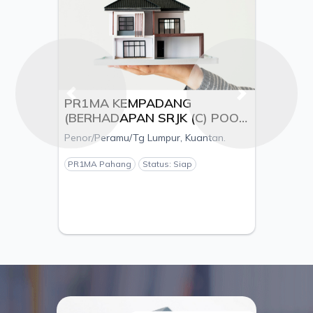
Previous
Next
PR1MA KEMPADANG
(BERHADAPAN SRJK (C) POOI
MING), MUKIM KUALA
Penor/Peramu/Tg Lumpur, Kuantan.
KUANTAN, DAERAH
KUANTAN, PAHANG - PEMAJU
PR1MA Pahang
Status: Siap
ESTANIA S/B