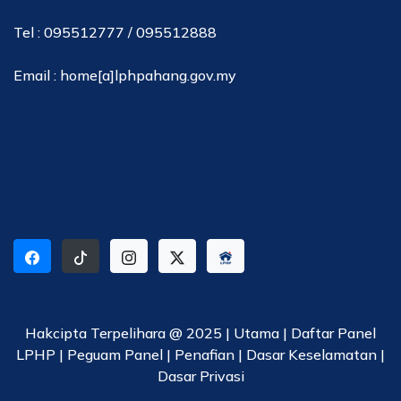
Tel : 095512777 / 095512888
Email : home[a]lphpahang.gov.my
Hakcipta Terpelihara @ 2025 |
Utama
|
Daftar Panel
LPHP
|
Peguam Panel
|
Penafian
|
Dasar Keselamatan
|
Dasar Privasi