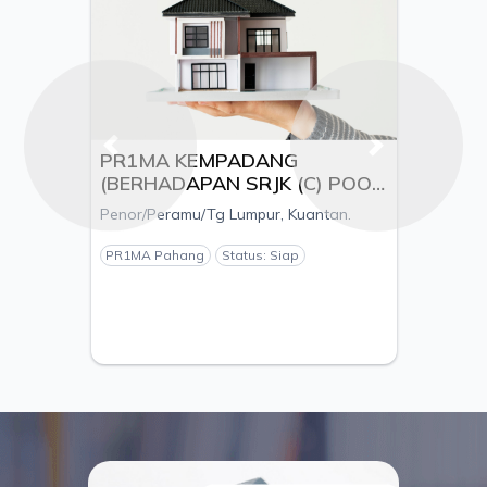
Previous
Next
PR1MA KEMPADANG
(BERHADAPAN SRJK (C) POOI
MING), MUKIM KUALA
Penor/Peramu/Tg Lumpur, Kuantan.
KUANTAN, DAERAH
KUANTAN, PAHANG - PEMAJU
PR1MA Pahang
Status: Siap
ESTANIA S/B